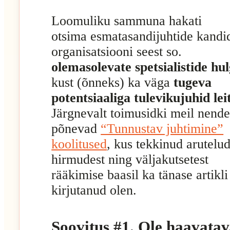
Loomuliku sammuna hakati
otsima esmatasandijuhtide kandi
organisatsiooni seest so.
olemasolevate spetsialistide hul
kust (õnneks) ka väga
tugeva
potentsiaaliga tulevikujuhid leit
Järgnevalt toimusidki meil nend
põnevad
“Tunnustav juhtimine”
koolitused
, kus tekkinud arutelud
hirmudest ning väljakutsetest
rääkimise baasil ka tänase artikli
kirjutanud olen.
Soovitus #1. Ole haavatav,