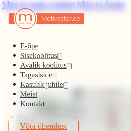
Skip to main content
Skip to footer
E-õpe
Sisekoolitus
Avalik koolitus
Tagasiside
Kasulik juhile
Meist
Kontakt
Kasulikud
Võta ühendust
artiklid