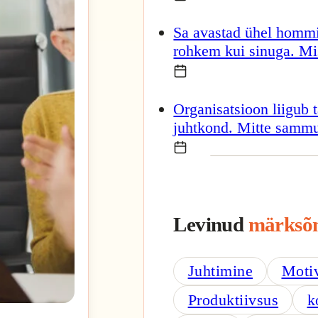
Sa avastad ühel hommi
rohkem kui sinuga. Mi
Organisatsioon liigub tä
juhtkond. Mitte samm
Levinud
märksõ
Juhtimine
Moti
Produktiivsus
k