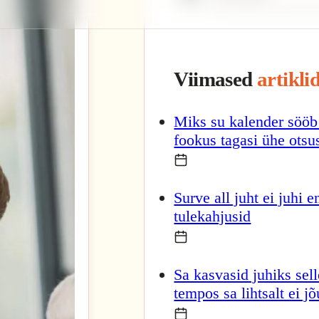
Viimased
artikli
Eesmärgistaja
Juhtmeeskonna tugevdamine
Miks su kalender sööb 
fookus tagasi ühe otsu
Meeskonnatunde
Surve all juht ei juhi
suurendamine
tulekahjusid
Sa kasvasid juhiks sel
tempos sa lihtsalt ei 