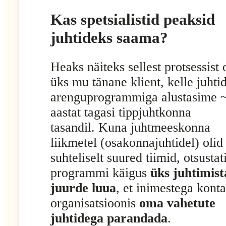
Kas spetsialistid peaksid
juhtideks saama?
Heaks näiteks sellest protsessist 
üks mu tänane klient, kelle juhti
arenguprogrammiga alustasime 
aastat tagasi tippjuhtkonna
tasandil. Kuna juhtmeeskonna
liikmetel (osakonnajuhtidel) olid
suhteliselt suured tiimid, otsustat
programmi käigus
üks juhtimist
juurde luua
, et inimestega konta
organisatsioonis
oma vahetute
juhtidega parandada
.