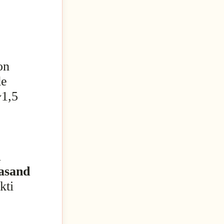
on
de
~1,5
i
asand
kti