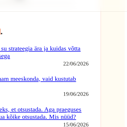
e-raamat
d
.
Töörõõmu sisemised allikad
su strateegia ära ja kuidas võtta
sega
Motivatsiooni
22/06/2026
10 + 10
peegel
 enam meeskonda, vaid kustutab
19/06/2026
leks, et otsustada. Aga praeguses
AI-
jõua kõike otsustada. Mis nüüd?
käsiraamat
15/06/2026