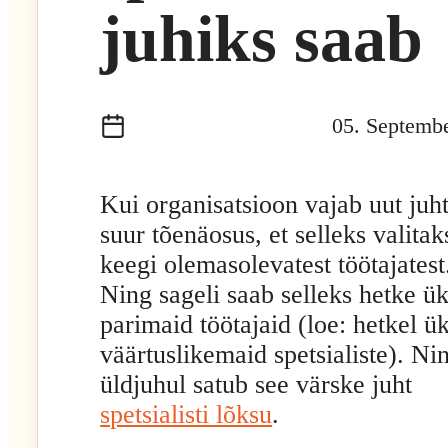
juhiks saab
05. Septemb
Kui organisatsioon vajab uut juht
suur tõenäosus, et selleks valitak
keegi olemasolevatest töötajatest
Ning sageli saab selleks hetke ü
parimaid töötajaid (loe: hetkel ü
väärtuslikemaid spetsialiste). Ni
üldjuhul satub see värske juht
spetsialisti lõksu
.