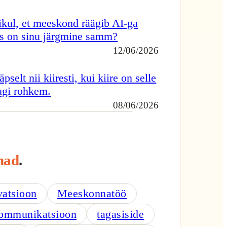
juhile
kul, et meeskond räägib AI-ga
s on sinu järgmine samm?
12/06/2026
pselt nii kiiresti, kui kiire on selle
ugi rohkem.
08/06/2026
nad
.
vatsioon
Meeskonnatöö
ommunikatsioon
tagasiside