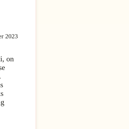
er 2023
i, on
se
.
ks
ks
ng