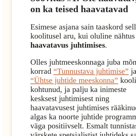
on ka teised haavatavad
Esimese asjana sain taaskord sell
koolitusel aru, kui oluline nähtus
haavatavus juhtimises
.
Olles juhtmeeskonnaga juba mõ
korrad
“Tunnustava juhtimise”
j
“Ühtse juhtide meeskonna”
kooli
kohtunud, ja palju ka inimeste
kesksest juhtimisest ning
haavatavusest juhtimises rääkinu
algas ka noorte juhtide program
väga positiivselt. Esmalt tunnista
värskete spetsialistist juhtideks 