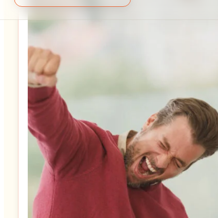
Juhist liidriks
Tagasisidekultuuri loomine
meeskonnas
Spetsialistist juhiks