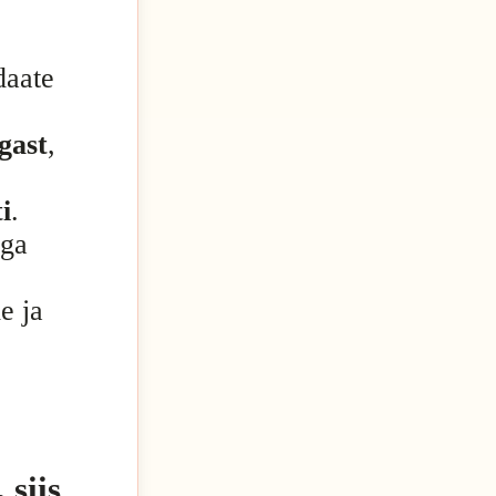
daate
gast
,
i
.
ega
e ja
 siis