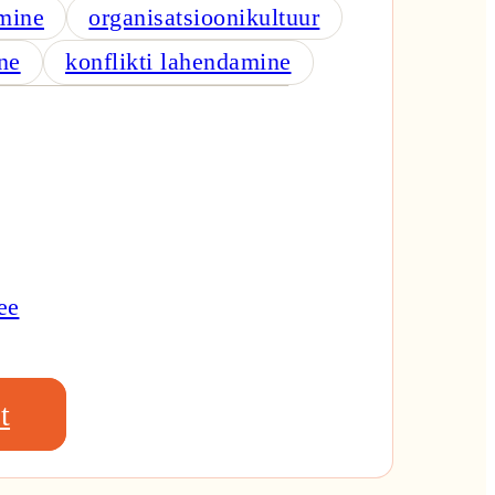
mine
organisatsioonikultuur
ne
konflikti lahendamine
ee
t