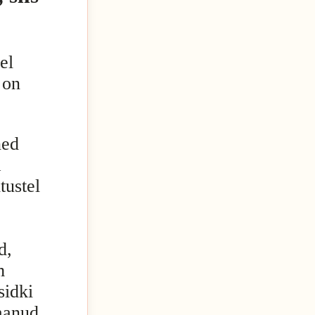
el
 on
ned
a
tustel
d,
m
sidki
saanud