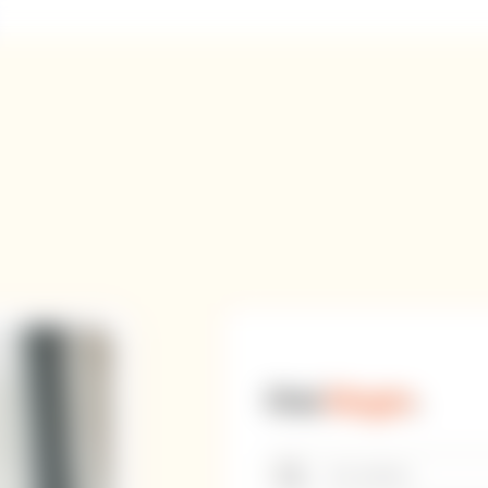
Otsi
blogist
.
Kasulikud
Meeskonnatestid
Search
videod