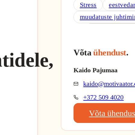
Stress
eestveda
muudatuste juhtimi
Võta
ühendust
.
tidele,
Kaido Pajumaa
kaido@motivaator.
+372 509 4020
Võta ühendus